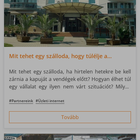
Mit tehet egy szálloda, hogy túlélje a
járványt?
Mit tehet egy szálloda, ha hirtelen hetekre be kell
zárnia a kapuját a vendégek előtt? Hogyan élhet túl
egy vállalat egy ilyen nem várt szituációt? Milyen
szerepe van a jól működő távközlési
infrastruktúrának egy hotel életében? Egyáltalán
#Partnereink
#Üzleti internet
mit jelent az egy szállodánál, hogy jól működik az
internet?
Tovább