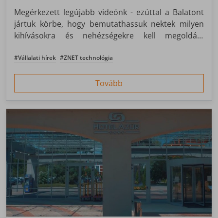
Megérkezett legújabb videónk - ezúttal a Balatont
jártuk körbe, hogy bemutathassuk nektek milyen
kihívásokra és nehézségekre kell megoldást
találnunk a vízparton.
#Vállalati hírek
#ZNET technológia
Tovább