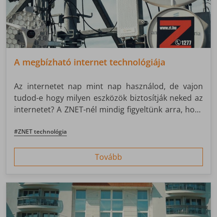
A megbízható internet technológiája
Az internetet nap mint nap használod, de vajon
tudod-e hogy milyen eszközök biztosítják neked az
internetet? A ZNET-nél mindig figyeltünk arra, hogy
prémium eszközöket használjunk a hálózat
fejlesztéséhez. Tudjuk, hogy ez a kulcsa a
#ZNET technológia
megbízható internetszolgáltatásnak.
Tovább