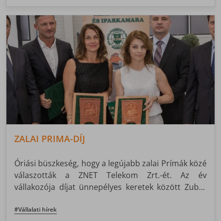
ZALAI PRIMA-DÍJ
Óriási büszkeség, hogy a legújabb zalai Prímák közé
válaszották a ZNET Telekom Zrt.-ét. Az év
vállakozója díjat ünnepélyes keretek között Zuber
Gyula, a ZNET Telekom Zrt vezérigazgatója vette át.
#Vállalati hírek