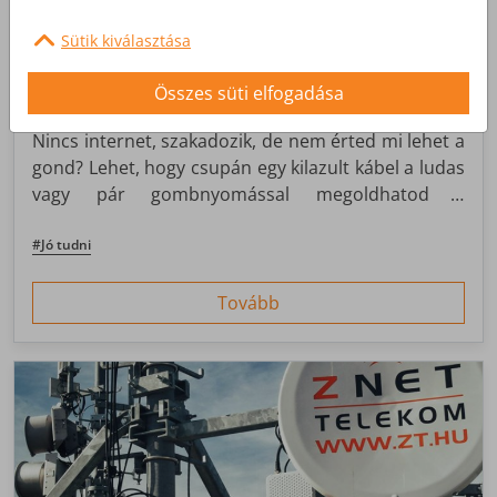
Sütik kiválasztása
Mit tegyél, ha hibát észlelsz
Összes süti elfogadása
Nincs internet, szakadozik, de nem érted mi lehet a
gond? Lehet, hogy csupán egy kilazult kábel a ludas
vagy pár gombnyomással megoldhatod a
problémát. Persze vannak olyan esetek is, amik
ennél összetettebbek, ilyenkor már érdemes a
#Jó tudni
szolgáltatóhoz fordulni segítségért.
Tovább