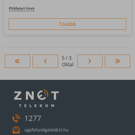
RapidFire átjátszó kiválasztásának szempontjai
tükrében.
#Vállalati hírek
Tovább
5 / 3.
Oldal
1277
ugyfelszolgalat@zt.hu