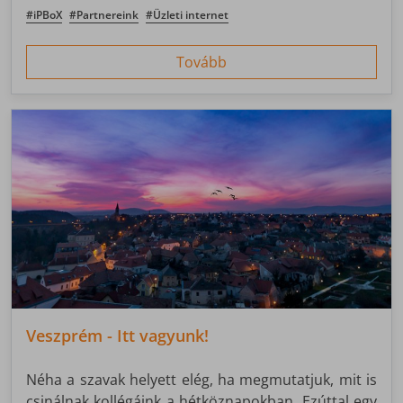
világtól elzárt helyről? Talán nem mondunk újat: a
#iPBoX
#Partnereink
#Üzleti internet
Folly Arborétumban a ZNET szolgáltatásai segítenek
Neked!
Tovább
Veszprém - Itt vagyunk!
Néha a szavak helyett elég, ha megmutatjuk, mit is
csinálnak kollégáink a hétköznapokban. Ezúttal egy