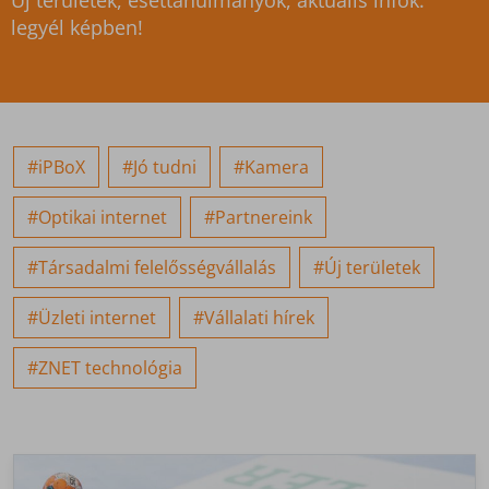
Új területek, esettanulmányok, aktuális infók:
legyél képben!
#iPBoX
#Jó tudni
#Kamera
#Optikai internet
#Partnereink
#Társadalmi felelősségvállalás
#Új területek
#Üzleti internet
#Vállalati hírek
#ZNET technológia