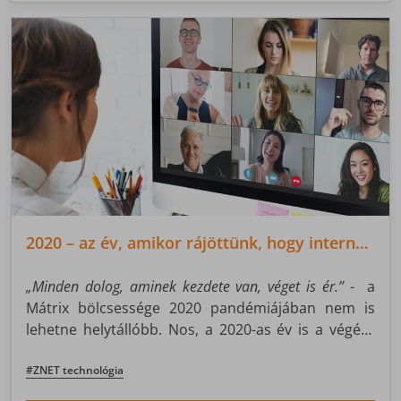
2020 – az év, amikor rájöttünk, hogy internet
nélkül tényleg megállna az élet
„Minden dolog, aminek kezdete van, véget is ér.”
- a
Mátrix bölcsessége 2020 pandémiájában nem is
lehetne helytállóbb. Nos, a 2020-as év is a végére
ért, mi pedig levontuk annak legnagyobb
tanulságait: az internet nélkül már tényleg megállna
#ZNET technológia
az élet.