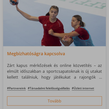
Megbízhatóságra kapcsolva
Zárt kapus mérkőzések és online közvetítés – az
elmúlt időszakban a sportcsapatoknak is új utakat
kellett találniuk, hogy játékukat a rajongók is
élvezhessék. Bár a tavaszi kézilabda bajnokság még
a szigorítások előtt lezárult, az új szezonra a DVSC
#Partnereink
#Társadalmi felelősségvállalás
#Üzleti internet
SCHAEFFLER nem csak fizikailag, de már online is
felkészült.
Tovább