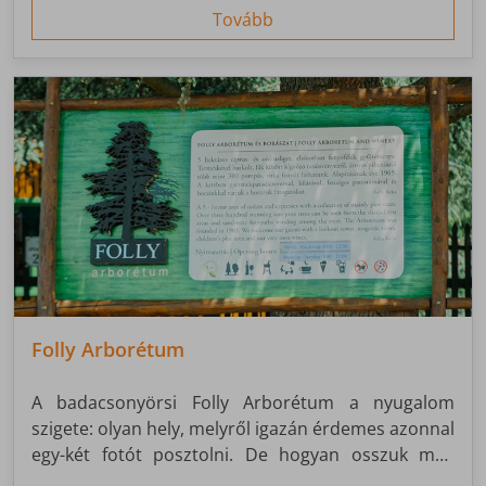
Tovább
Folly Arborétum
A badacsonyörsi Folly Arborétum a nyugalom
szigete: olyan hely, melyről igazán érdemes azonnal
egy-két fotót posztolni. De hogyan osszuk meg
ismerőseinkkel azonnal az átélt csodákat, egy ilyen