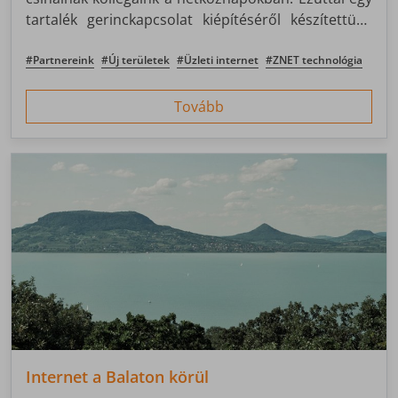
tartalék gerinckapcsolat kiépítéséről készítettünk
nektek egy videót.
#Partnereink
#Új területek
#Üzleti internet
#ZNET technológia
Tovább
Internet a Balaton körül