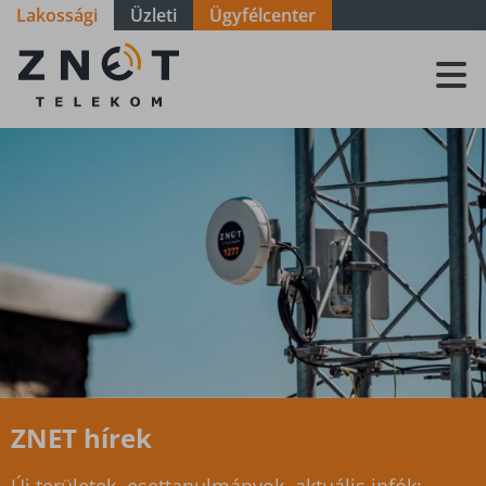
Lakossági
Üzleti
Ügyfélcenter
Hírek cím
ZNET hírek