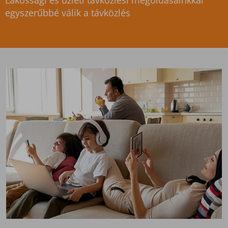
Lakossági és üzleti távközlési megoldásainkkal
egyszerűbbé válik a távközlés