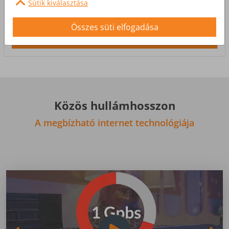
Sütik kiválasztása
hangminőségével.
Összes süti elfogadása
Megnézem a csatornakínálatot
Közös hullámhosszon
A megbízható internet technológiája