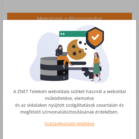
Megnézem a díjcsomagokat
Telefon
Internet
kész
szolgáltatásunk mellé kedvező díjakon
veheted igénybe vezetékes telefonszolgáltatásunkat.
Tovább az ajánlathoz
A ZNET Telekom weboldala sütiket használ a weboldal
működtetése, elemzése
és az oldalakon nyújtott szolgáltatások zavartalan és
megfelelő színvonalúbiztosításának érdekében.
TV
Sütitájékoztató letöltése
Válassz internetcsomagod mellé TV szolgáltatást,
kapcsolódj ki a TV-MAX
kifogástalan
kép-
és