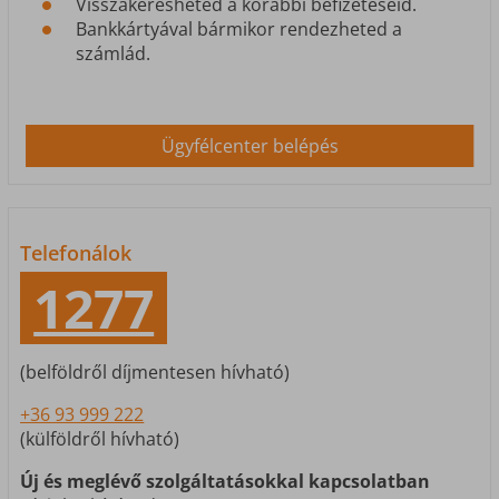
Visszakeresheted a korábbi befizetéseid.
Bankkártyával bármikor rendezheted a
számlád.
Ügyfélcenter belépés
Telefonálok
1277
(belföldről díjmentesen hívható)
(külföldről hívható)
Új és meglévő szolgáltatásokkal kapcsolatban