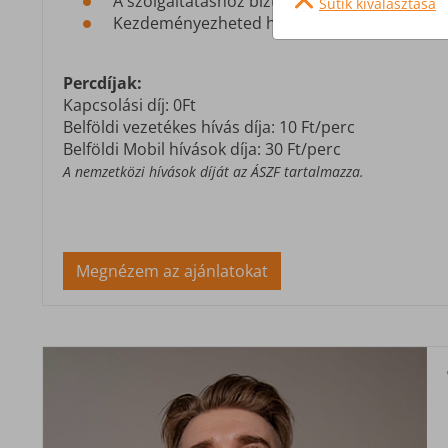
A szolgáltatáshoz biztosított online felület
Sütik kiválasztása
Kezdeményezheted hívásaid átirányítását és 
Percdíjak:
Kapcsolási díj: 0Ft
Belföldi vezetékes hívás díja: 10 Ft/perc
Belföldi Mobil hívások díja: 30 Ft/perc
A nemzetközi hívások díját az ÁSZF tartalmazza.
Megnézem az ajánlatokat