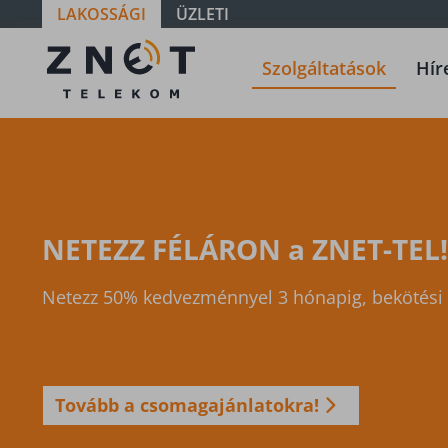
LAKOSSÁGI
ÜZLETI
Szolgáltatások
Szolgáltatások
Hír
NETEZZ FÉLÁRON a ZNET-TEL!
Netezz 50% kedvezménnyel 3 hónapig, bekötési d
Tovább a csomagajánlatokra!