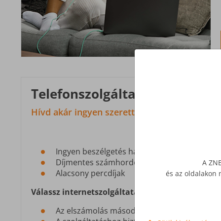
Telefonszolgáltatás
Hívd akár ingyen szeretteidet!
Ingyen beszélgetés hálózaton belül a ZNET el
Díjmentes számhordozás
A ZNE
Alacsony percdíjak
és az oldalakon 
Válassz internetszolgáltatásod mellé kedvező te
Az elszámolás másodperc alapú, kapcsolási 