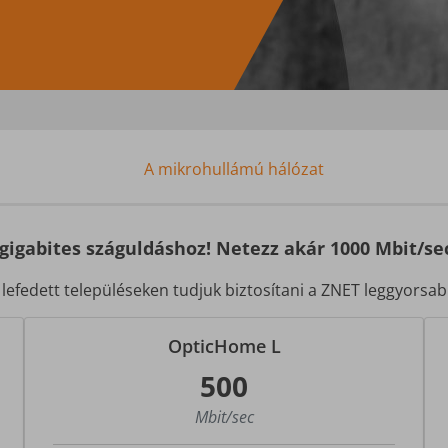
A mikrohullámú hálózat
 gigabites száguldáshoz! Netezz akár 1000 Mbit/se
 lefedett településeken tudjuk biztosítani a ZNET leggyorsab
OpticHome L
500
Mbit/sec