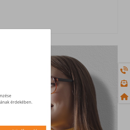
emzése
ásának érdekében.