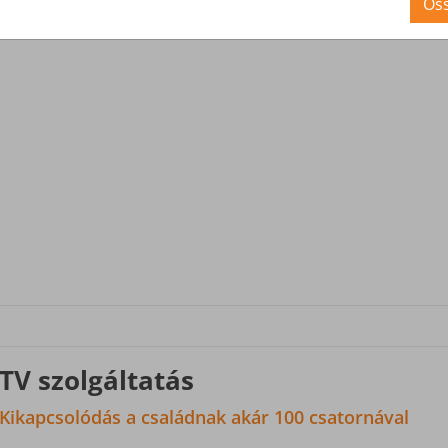
en nyomon követheted a telefonforgalmat.
Öss
elérhetsz további funkciókat is.
TV szolgáltatás
Kikapcsolódás a családnak akár 100 csatornával