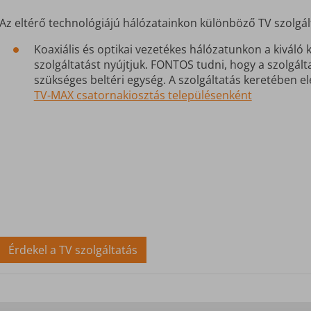
Az eltérő technológiájú hálózatainkon különböző TV szolgál
Koaxiális és optikai vezetékes hálózatunkon a kivál
szolgáltatást nyújtjuk. FONTOS tudni, hogy a szolgá
szükséges beltéri egység.
A szolgáltatás keretében e
TV-MAX csatornakiosztás településenként
Érdekel a TV szolgáltatás