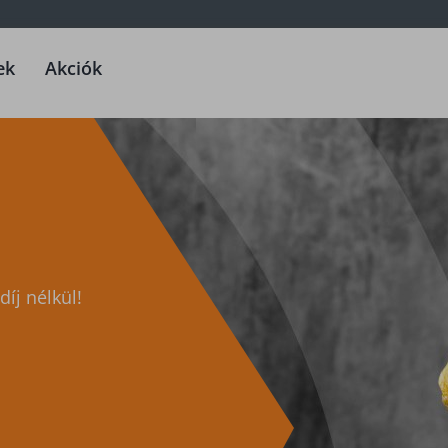
ek
Akciók
íj nélkül!