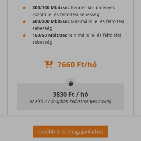
300/100 Mbit/sec
Rendes körülmények
közötti le- és feltöltési sebesség
500/200 Mbit/sec
Maximális le- és feltöltési
sebesség
150/50 Mbit/sec
Minimális le- és feltöltési
sebesség
7660 Ft/hó
3830
Ft / hó
Az első 3 hónapban kedvezményes havidíj
Tovább a csomagajánlathoz