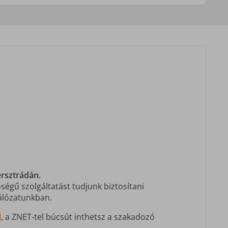
ersztrádán.
gű szolgáltatást tudjunk biztosítani
hálózatunkban.
l
, a ZNET-tel búcsút inthetsz a szakadozó