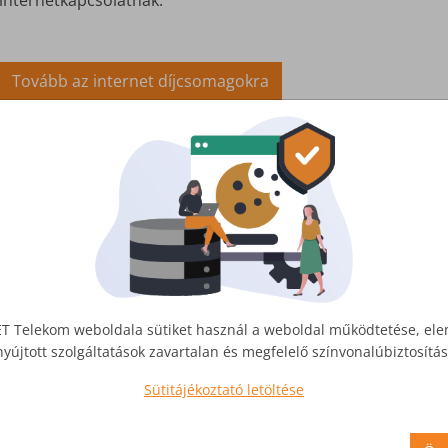
internetkapcsolatnak.
Tovább az internet díjcsomagokra
őfizetők között
T Telekom weboldala sütiket használ a weboldal működtetése, el
nyújtott szolgáltatások zavartalan és megfelelő színvonalúbiztosít
lefonszolgáltatást!
Sütitájékoztató letöltése
díjat nem alkalmazunk.