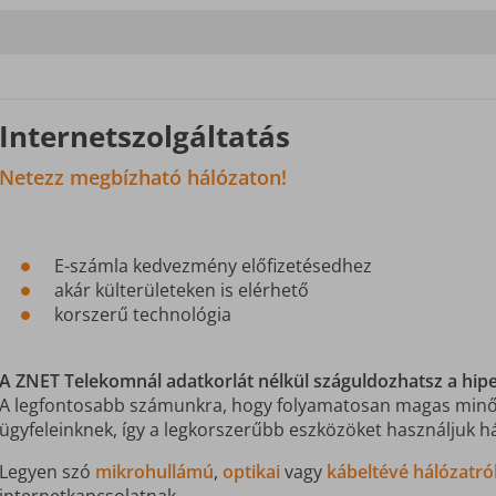
Internetszolgáltatás
Netezz megbízható hálózaton!
E-számla kedvezmény előfizetésedhez
akár külterületeken is elérhető
korszerű technológia
A ZNET Telekomnál adatkorlát nélkül száguldozhatsz a hip
A legfontosabb számunkra, hogy folyamatosan magas minősé
ügyfeleinknek, így a legkorszerűbb eszközöket használjuk 
Legyen szó
mikrohullámú
,
optikai
vagy
kábeltévé hálózatró