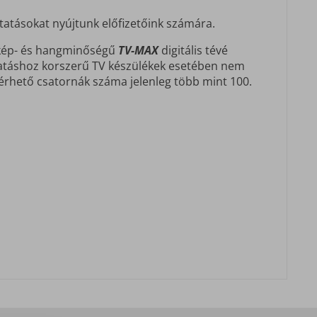
tatásokat nyújtunk előfizetőink számára.
ó kép- és hangminőségű
TV-MAX
digitális tévé
ltatáshoz korszerű TV készülékek esetében nem
lérhető csatornák száma jelenleg több mint 100.