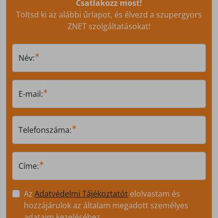
Csatlakozz most!
Töltsd ki az alábbi űrlapot, és élvezd a szupergyors
ZNET szolgáltatásokat!
Név:
E-mail:
Telefonszáma:
Címe:
Az
Adatvédelmi Tájékoztatót
elolvastam és
hozzájárulok az általam megadott személyes
adataim kezeléséhez.