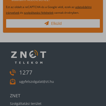
Ezt az oldalt a reCAPTCHA és a Google védi, ezek az
adatvédelmi
irányelvek
és
szolgáltatási feltételek
vannak érvényben.
Elküld
1277
ugyfelszolgalat@zt.hu
ZNET
Szolgáltatási terület