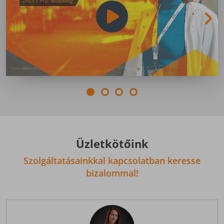
Üzletkötőink
Szolgáltatásainkkal kapcsolatban keresse
bizalommal!