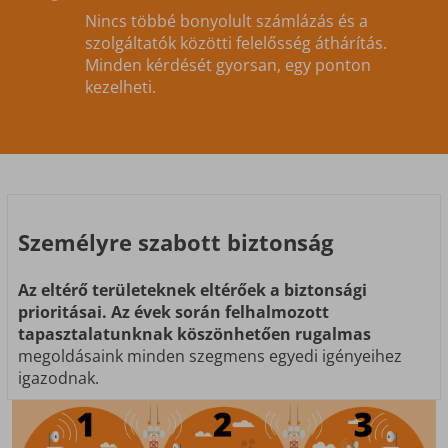
Nincs többé bonyolult számlázás és a
szolgáltatók közötti felelősség áthárítás.
Minden kérdését gyorsan, egy ponton
kezelheti.
Személyre
szabott
biztonság
Az eltérő területeknek eltérőek a biztonsági
prioritásai.
Az évek során felhalmozott
tapasztalatunknak köszönhetően rugalmas
megoldásaink minden szegmens egyedi igényeihez
igazodnak.