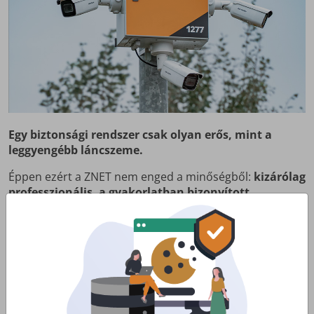
Egy biztonsági rendszer csak olyan erős, mint a
leggyengébb láncszeme.
Éppen ezért a ZNET nem enged a minőségből:
kizárólag
professzionális, a gyakorlatban bizonyított
eszközökből állítjuk össze a teljes rendszert.
Így garantáljuk az éjjel-nappali üzemelést és a
nagy
felbontású felvételek folyamatos, megbízható
rögzítését
a védett területen.