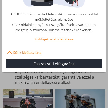
Nagy felbontású kamerák és adatátvitel
A kamerák akár 4K (Ultra HD) felbontású képeket
A ZNET Telekom weboldala sütiket használ a weboldal
is képesek rögzíteni, ezzel a lehető legnagyobb
működtetése, elemzése
részletességet garantálva.
és az oldalakon nyújtott szolgáltatások zavartalan és
A saját adatátviteli rendszerünk biztosítja a nagy
megfelelő színvonalúbiztosításának érdekében.
felbontású képfolyamok folyamatos,
akadozásmentes átvitelét.
Sütitájékoztató letöltése
Szakszerű Kiépítés és Karbantartás
Sütik kiválasztása
Professzionális telepítés és teljes körű
beüzemelés.
Összes süti elfogadása
Szolgáltatásunk magában foglalja a rendszer
folyamatos monitorozását, felügyeletét és a
szükséges karbantartást, garantálva ezzel a
maximális rendelkezésre állást.