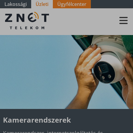
Lakossági
Üzleti
Ügyfélcenter
Kamerarendszer
Kamerarendszerek