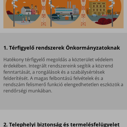
1. Térfigyelő rendszerek Önkormányzatoknak
Hatékony térfigyelő megoldás a közterület védelem
érdekében. Integrált rendszereink segítik a közrend
fenntartását, a rongálások és a szabálysértések
felderítését. A magas felbontású felvételek és a
rendszám felismerő funkció elengedhetetlen eszközök a
rendőrségi munkában.
2. Telephelyi biztonság és termelésfelügyelet