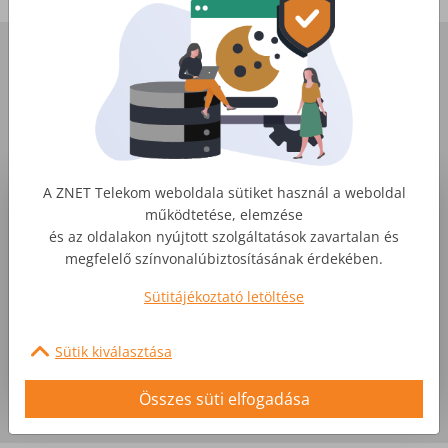
Bemutatjuk a ZNET déli régióját
ZNET Pécsen - üzleti internet, amire építhetsz
A ZNET Telekom weboldala sütiket használ a weboldal
működtetése, elemzése
és az oldalakon nyújtott szolgáltatások zavartalan és
megfelelő színvonalúbiztosításának érdekében.
Sütitájékoztató letöltése
Sütik kiválasztása
Összes süti elfogadása