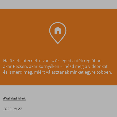
Ha üzleti internetre van szükséged a déli régióban –
akár Pécsen, akár környékén –, nézd meg a videónkat,
és ismerd meg, miért választanak minket egyre többen.
#Vállalati hírek
2025.08.27