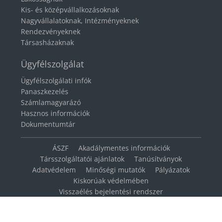
Kis- és középvállalkozásoknak
Nagyvállalatoknak, Intézményeknek
Rendezvényeknek
Társasházaknak
Ügyfélszolgálat
Ügyfélszolgálati infók
Panaszkezelés
Számlamagyarázó
Hasznos információk
Dokumentumtár
ÁSZF
Akadálymentes információk
Társszolgáltatói ajánlatok
Tanúsítványok
Adatvédelem
Minőségi mutatók
Pályázatok
Kiskorúak védelmében
Visszaélés bejelentési rendszer