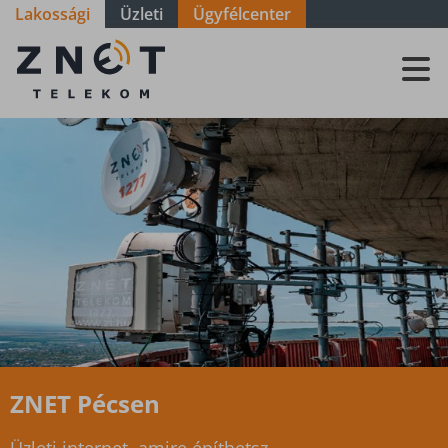
Lakossági
Üzleti
Ügyfélcenter
ZNET
Telekom, a
távközlési
szolgáltató
ZNET Pécsen