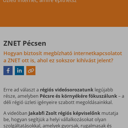
Üzleti internet, amire építhetsz
ZNET Pécsen
Hogyan biztosít megbízható internetkapcsolatot
a ZNET ott is, ahol ez sokszor kihívást jelent?
Erre ad választ a
régiós videósorozatunk
legújabb
része, amelyben
Pécsre és környékére fókuszálunk
– a
déli régió üzleti igényeire szabott megoldásainkkal.
A videóban
Jakabfi Zsolt régiós képviselőnk
mutatja
be, hogyan segítjük a helyi vállalkozásokat olyan
szolgáltatásokkal, amelyek gyorsak, rugalmasak és