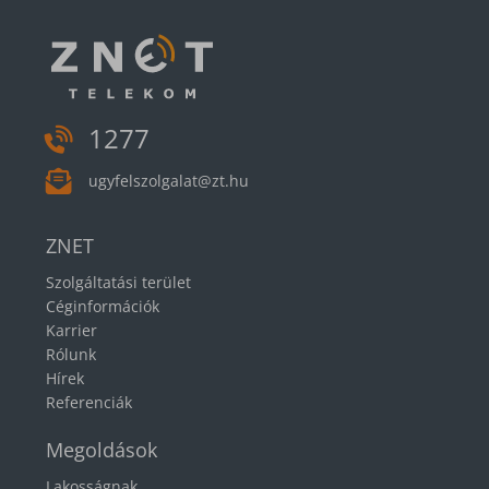
1277
ugyfelszolgalat@zt.hu
ZNET
Szolgáltatási terület
Céginformációk
Karrier
Rólunk
Hírek
Referenciák
Megoldások
Lakosságnak