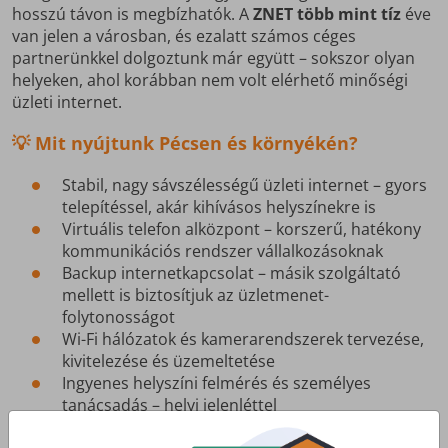
hosszú távon is megbízhatók. A
ZNET több mint tíz
éve
van jelen a városban, és ezalatt számos céges
partnerünkkel dolgoztunk már együtt – sokszor olyan
helyeken, ahol korábban nem volt elérhető minőségi
üzleti internet.
💡
Mit nyújtunk Pécsen és környékén?
Stabil, nagy sávszélességű üzleti internet – gyors
telepítéssel, akár kihívásos helyszínekre is
Virtuális telefon alközpont – korszerű, hatékony
kommunikációs rendszer vállalkozásoknak
Backup internetkapcsolat – másik szolgáltató
mellett is biztosítjuk az üzletmenet-
folytonosságot
Wi-Fi hálózatok és kamerarendszerek tervezése,
kivitelezése és üzemeltetése
Ingyenes helyszíni felmérés és személyes
tanácsadás – helyi jelenléttel