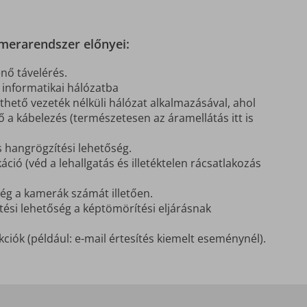
amerarendszer előnyei:
nő távelérés.
 informatikai hálózatba
íthető vezeték nélküli hálózat alkalmazásával, ahol
 a kábelezés (természetesen az áramellátás itt is
 hangrögzítési lehetőség.
ció (véd a lehallgatás és illetéktelen rácsatlakozás
ég a kamerák számát illetően.
ési lehetőség a képtömörítési eljárásnak
nkciók (például: e-mail értesítés kiemelt eseménynél).