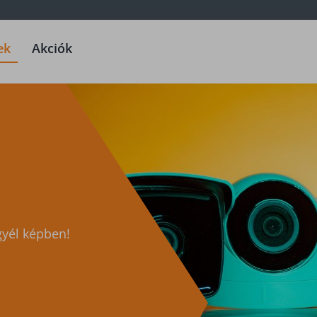
ek
Akciók
gyél képben!