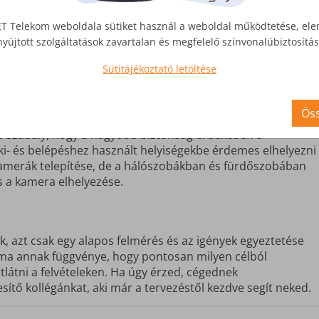
an méretétől, a felhasználás céljától és a kívánt biztonság
T Telekom weboldala sütiket használ a weboldal működtetése, el
kség, amit csak egy kamerarendszer szolgáltató tud biztosí
nyújtott szolgáltatások zavartalan és megfelelő színvonalúbiztosít
ípusú kamerával lehet elérni a kívánt célt.
Sütitájékoztató letöltése
Öss
s szabály, hogy a nagyobb biztonság érdekében a
 ki- és belépéshez használt helyiségekbe érdemes elhelyezni
 kamerák telepítése, de a hálószobákban és fürdőszobában
s a kamera elhelyezése.
 azt csak egy alapos felmérés és az igények egyeztetése
ma annak függvénye, hogy pontosan milyen célból
tlátni a felvételeken. Ha úgy érzed, cégednek
tő kollégánkat, aki már a tervezéstől kezdve segít neked.