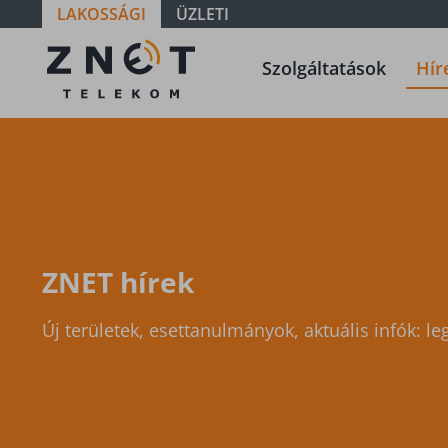
LAKOSSÁGI
ÜZLETI
ZNET
Szolgáltatások
Hír
Telekom, a
távközlési
szolgáltató
ZNET hírek
Új területek, esettanulmányok, aktuális infók: le