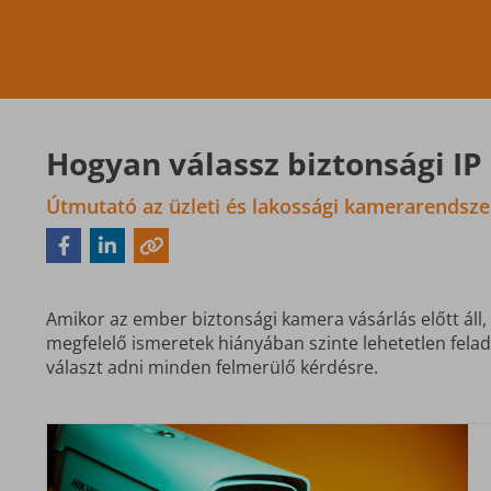
Hogyan válassz biztonsági I
Útmutató az üzleti és lakossági kamerarendsz
Amikor az ember biztonsági kamera vásárlás előtt áll,
megfelelő ismeretek hiányában szinte lehetetlen fela
választ adni minden felmerülő kérdésre.