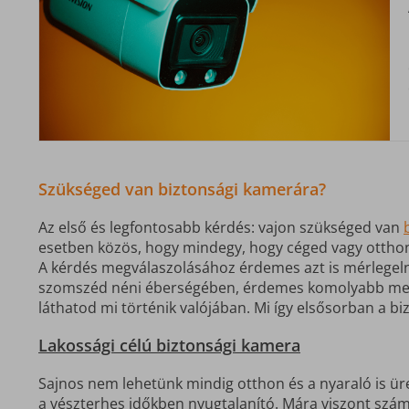
Szükséged van biztonsági kamerára?
Az első és legfontosabb kérdés: vajon szükséged van
esetben közös, hogy mindegy, hogy céged vagy ottho
A kérdés megválaszolásához érdemes azt is mérlegelni
szomszéd néni éberségében, érdemes komolyabb mego
láthatod mi történik valójában. Mi így elsősorban a bi
Lakossági célú biztonsági kamera
Sajnos nem lehetünk mindig otthon és a nyaraló is ür
a vészterhes időkben nyugtalanító. Mára viszont számo