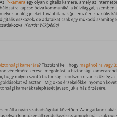
Az
IP-kamera
egy olyan digitális kamera, amely az internetpro
hálózatra kapcsolódva kommunikál a külvilággal, szemben 
melyek analóg jeleket továbbítanak (jellemzően koaxiális 
digitális eszközök, de adataikat csak egy működő számítóg
csatlakozva.
(Forrás: Wikipédia)
biztonsági kamerára
? Tisztázni kell, hogy
magáncélra vagy üz
nod védelmére keresel megoldást, a biztonsági kamerarend
, hogy milyen szintű biztonsági rendszerre van szükség az 
ldásokat választani. Míg okos érzékelőkkel nyomon követ
ztonsági kamerák telepítését javasoljuk a ház őrzésére.
esen áll a nyári szabadságokat követően. Az ingatlanok akár
s olyan lehetőség áll rendelkezésre, aminek már csak puszta