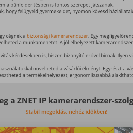
 a bűnfelderítésben is fontos szerepet játszanak.
ak, hogy felügyeld gyermekeidet, nyomon kövesd háziállatai
egy cégnek a
biztonsági kamerarendszer
. Egy megfigyelőren
ügyelheted a munkamenetet. A jól elhelyezett kamerarendsze
itás kérdésekben is, hiszen bizonyító erővel bírnak. Ilyen v
használatukkal növelheted a vásárlói élményt. Egyrészt a 
lesztheted a termékelhelyezést, ergonomikusabbá alakíthato
g a ZNET IP kamerarendszer-szolg
Stabil megoldás, nehéz időkben!