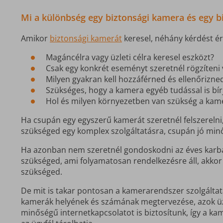
Mi a különbség egy biztonsági kamera és egy b
Amikor
biztonsági kamerát
keresel, néhány kérdést é
Magáncélra vagy üzleti célra keresel eszközt?
Csak egy konkrét eseményt szeretnél rögzíteni 
Milyen gyakran kell hozzáférned és ellenőrizne
Szükséges, hogy a kamera egyéb tudással is bí
Hol és milyen környezetben van szükség a kam
Ha csupán egy egyszerű kamerát szeretnél felszereln
szükséged egy komplex szolgáltatásra, csupán jó min
Ha azonban nem szeretnél gondoskodni az éves karba
szükséged, ami folyamatosan rendelkezésre áll, akko
szükséged.
De mit is takar pontosan a kamerarendszer szolgáltat
kamerák helyének és számának megtervezése, azok üze
minőségű internetkapcsolatot is biztosítunk, így a kam