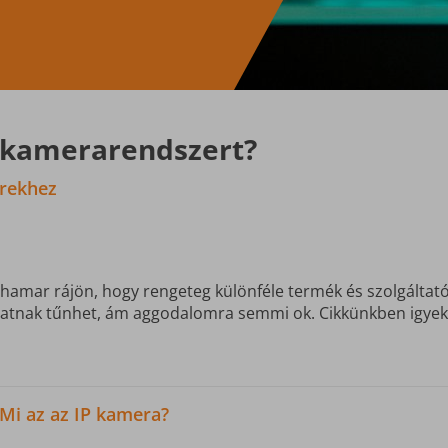
P kamerarendszert?
erekhez
 hamar rájön, hogy rengeteg különféle termék és szolgáltató
datnak tűnhet, ám aggodalomra semmi ok. Cikkünkben igyeke
Mi az az IP kamera?