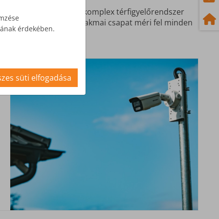
 mértékétől is függ. Egy komplex térfigyelőrendszer
emzése
tani. A ZNET-nél egy szakmai csapat méri fel minden
ásának érdekében.
zes süti elfogadása