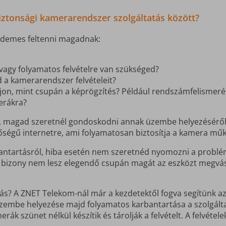
iztonsági kamerarendszer szolgáltatás között?
rdemes feltenni magadnak:
vagy folyamatos felvételre van szükséged?
d a kamerarendszer felvételeit?
rjon, mint csupán a képrögzítés? Például rendszámfelismeré
erákra?
i, magad szeretnél gondoskodni annak üzembe helyezéséről 
őségű internetre, ami folyamatosan biztosítja a kamera mű
ntartásról, hiba esetén nem szeretnéd nyomozni a probléma
r bizony nem lesz elegendő csupán magát az eszközt megvás
ás? A ZNET Telekom-nál már a kezdetektől fogva segítünk az
mbe helyezése majd folyamatos karbantartása a szolgáltatá
erák szünet nélkül készítik és tárolják a felvételt. A felvét