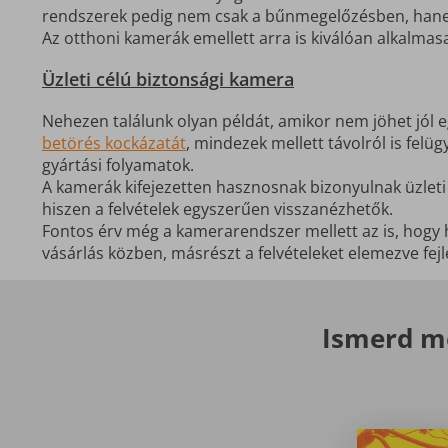
rendszerek pedig nem csak a bűnmegelőzésben, hanem
Az otthoni kamerák emellett arra is kiválóan alkalmas
Üzleti célú biztonsági kamera
Nehezen találunk olyan példát, amikor nem jöhet jól 
betörés kockázatát
, mindezek mellett távolról is fel
gyártási folyamatok.
A kamerák kifejezetten hasznosnak bizonyulnak üzleti v
hiszen a felvételek egyszerűen visszanézhetők.
Fontos érv még a kamerarendszer mellett az is, hogy 
vásárlás közben, másrészt a felvételeket elemezve fej
Ismerd me