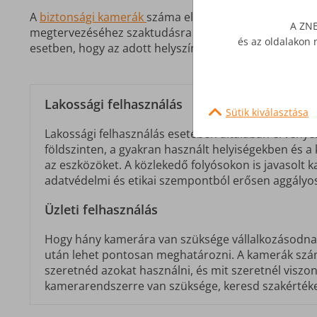
A
biztonsági kamerák
száma elsősorban az adott ingatl
A ZNE
megtervezéséhez szaktudásra és tapasztalatra van szü
és az oldalakon 
esetben, hogy az adott helyszínen hány db, és milyen t
Lakossági felhasználás
Sütik kiválasztása
Lakossági felhasználás esetében általában érvénye
földszinten, a gyakran használt helyiségekben és a
az eszközöket. A közlekedő folyósokon is javasolt
adatvédelmi és etikai szempontból erősen aggályo
Üzleti felhasználás
Hogy hány kamerára van szüksége vállalkozásodnak,
után lehet pontosan meghatározni. A kamerák szá
szeretnéd azokat használni, és mit szeretnél viszon
kamerarendszerre van szüksége, keresd szakértékesí