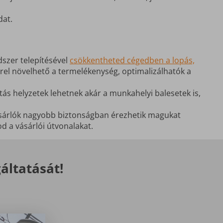
dat.
dszer telepítésével
csökkentheted cégedben a lopás,
rrel növelhető a termelékenység, optimalizálhatók a
itás helyzetek lehetnek akár a munkahelyi balesetek is,
vásárlók nagyobb biztonságban érezhetik magukat
d a vásárlói útvonalakat.
áltatását!