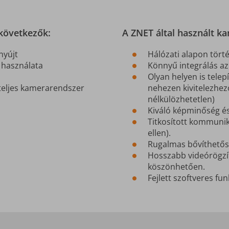
 következők:
A ZNET által használt k
 nyújt
Hálózati alapon törté
k használata
Könnyű integrálás az
Olyan helyen is telep
 teljes kamerarendszer
nehezen kivitelezhező
nélkülözhetetlen)
Kiváló képminőség és
Titkosított kommuniká
ellen).
Rugalmas bővíthetős
Hosszabb videórögzít
köszönhetően.
Fejlett szoftveres fu