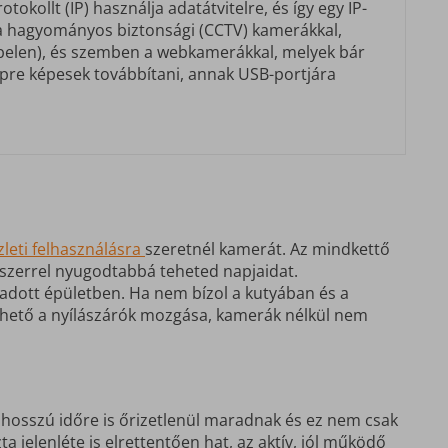
tokollt (IP) használja adatátvitelre, és így egy IP-
a hagyományos biztonsági (CCTV) kamerákkal,
kábelen), és szemben a webkamerákkal, melyek bár
épre képesek továbbítani, annak USB-portjára
leti felhasználásra
szeretnél kamerát. Az mindkettő
szerrel nyugodtabbá teheted napjaidat.
adott épületben. Ha nem bízol a kutyában és a
hető a nyílászárók mozgása, kamerák nélkül nem
 hosszú időre is őrizetlenül maradnak és ez nem csak
 jelenléte is elrettentően hat, az aktív, jól működő